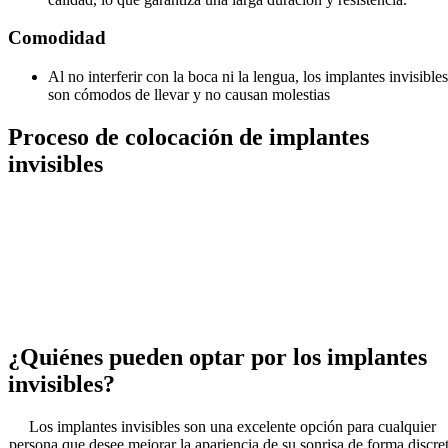
Comodidad
Al no interferir con la boca ni la lengua, los implantes invisibles
son cómodos de llevar y no causan molestias
Proceso de colocación de implantes
invisibles
La colocación de implantes invisibles es un procedimiento sencillo y
seguro que se realiza en varias etapas. En primer lugar, se realiza un
evaluación completa de la boca del paciente para determinar la
viabilidad de los implantes. Luego, se toman medidas precisas para
diseñar los implantes a medida. Finalmente, los implantes invisibles s
colocan con precisión en la boca del paciente, asegurando un ajuste
perfecto y una apariencia natural.
¿Quiénes pueden optar por los implantes
invisibles?
Los implantes invisibles son una excelente opción para cualquier
persona que desee mejorar la apariencia de su sonrisa de forma discre